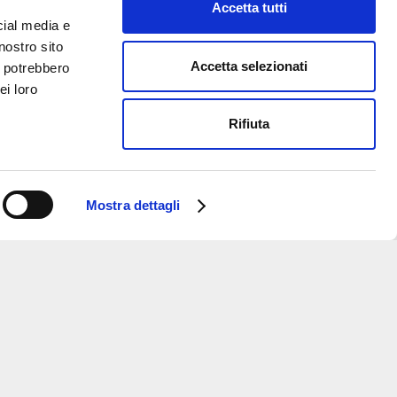
Accetta tutti
cial media e
nostro sito
Accetta selezionati
i potrebbero
ei loro
Rifiuta
Mostra dettagli
La nostra cucina
Profumi intensi, piacere dei sensi: Ivo 1958 offre